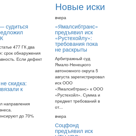
споре о двойном
Новые иски
земельном налоге
вчера
— судиться
«Ямалсибтранс»
редложил
предъявил иск
ГК
«Рустехойлу»:
требования пока
татье 477 ГК два
21 Июля
не раскрыты
и: срок обнаружения
Кассация отказала
Арбитражный суд
авность. Если дефект
контролирующим лицам в
Ямало-Ненецкого
жалобах на управляющего
автономного округа 5
августа зарегистрировал
не скидка:
иск ООО
ивязали к
«Ямалсибтранс» к ООО
«Рустехойл». Сумма и
предмет требований в
ил направления
от...
21 Июля
знеса.
енсируют до 70%
вчера
Обналичивание средств
директором не всегда
Соцфонд
означает вывод активов
предъявил иск