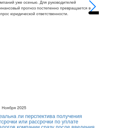
омпаний уже осенью. Для руководителей
оказалось
инансовый прогноз постепенно превращается в
ОСАГО. К 
опрос юридической ответственности.
России, р
области.
1 Ноября 2025
3 Октября
еальна ли перспектива получения
Может л
тсрочки или рассрочки по уплате
если ст
алогов компании сразу после введения
но она 