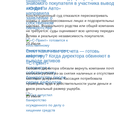
знакомого покупателя в участника выво
активов
«Ю Ди Пи Авто»
направила
Конституционный суд отказался пересматривать
заявление о
нормы о заинтересованных лицах и подозрительны
собственном
сделках. Формального родства или общей компани
банкротстве
не требуется: суды оценивают всю цепочку переда
5
актива и реальную независимость покупателя.
25 Июля
Снял наличные со счета — готовь
квартиру? Когда директора обвиняют в
выводе активов
«С-Принт»
готовится к
Бывшего директора обязали вернуть компании почт
собственному
миллион рублей из-за снятия наличных и отсутстви
банкротству после
кассовых документов. Кассация потребовала
серии дефолтов
проверить, куда в действительности ушли деньги и
каков реальный размер ущерба.
6
25 Июля