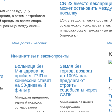
CN 22 вместо деклараци
может остановить межд
ил через суд цену
посылку
ения, а затем потребовал
ЕЭК утвердила, какие формы В
й аренды за время спора.
союза можно использовать как
: разница между оцен...
и пассажирскую таможенную д
бизнеса кл...
Мне должен человек
Мн
Ю
Инициативы и законопроекты
Больница без
Земля без
Минздрава не
торгов, возврат
пройдет: ГЧП и
до 100%: как
ти
концессии ставят
предлагают
на 30-дневный
строить
Но
4 
фильтр
соцобъекты через
СЗПК
Т
Минздрав предложил
м
Минэкономразвития
единый порядок
м
предложило
согласования
т
отдельный режим
медицинских ГЧП и