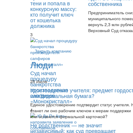
тени и попала в
собственника
конкурсную массу:
Предприниматель сниз
кто получит ключ
муниципального помещ
от кошелька
вернуть 2,3 млн рубле
должника
Верховный Суд отказал
3
Закрыть компанию
Люди
Суд начал
процедуру
25 Июля
банкротства
производителя
Удостоверение учителя: предмет гордос
сапфиров
или формальная бумага?
«Монокристалл»
Единое удостоверение подтвердит статус учителя. 
4
станет ли оно рабочим ключом к мерам поддержки
или останется формальной карточкой?
Не родственник — не значит
независимый: как суд превращает