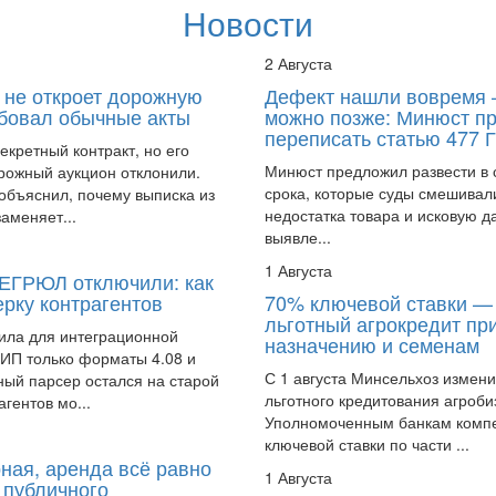
Новости
2 Августа
 не откроет дорожную
Дефект нашли вовремя 
ебовал обычные акты
можно позже: Минюст п
переписать статью 477 
кретный контракт, но его
Минюст предложил развести в с
орожный аукцион отклонили.
срока, которые суды смешивал
объяснил, почему выписка из
недостатка товара и исковую д
заменяет...
выявле...
1 Августа
 ЕГРЮЛ отключили: как
ерку контрагентов
70% ключевой ставки — 
льготный агрокредит пр
вила для интеграционной
назначению и семенам
ИП только форматы 4.08 и
С 1 августа Минсельхоз измен
ный парсер остался на старой
льготного кредитования агроби
гентов мо...
Уполномоченным банкам комп
ключевой ставки по части ...
ная, аренда всё равно
1 Августа
 публичного