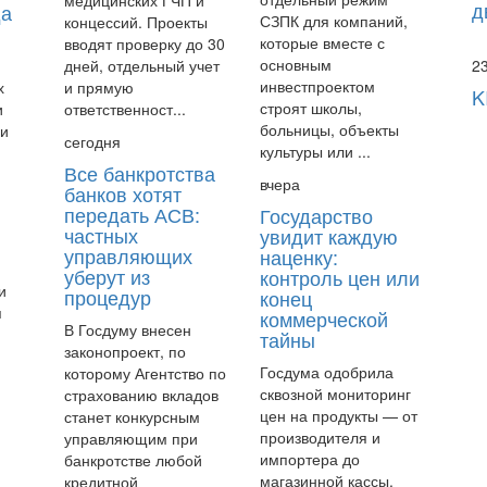
д
да
СЗПК для компаний,
концессий. Проекты
которые вместе с
вводят проверку до 30
основным
дней, отдельный учет
2
инвестпроектом
х
и прямую
K
строят школы,
и
ответственност...
больницы, объекты
чи
сегодня
культуры или ...
Все банкротства
вчера
банков хотят
передать АСВ:
Государство
частных
увидит каждую
управляющих
наценку:
уберут из
контроль цен или
и
процедур
конец
я
коммерческой
В Госдуму внесен
тайны
законопроект, по
Госдума одобрила
которому Агентство по
сквозной мониторинг
страхованию вкладов
цен на продукты — от
станет конкурсным
производителя и
управляющим при
импортера до
банкротстве любой
магазинной кассы.
кредитной