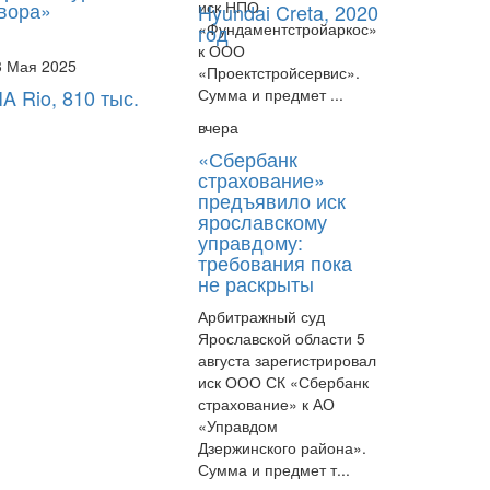
иск НПО
вора»
Hyundai Creta, 2020
«Фундаментстройаркос»
год
к ООО
3 Мая 2025
20 Июля
«Проектстройсервис».
Сумма и предмет ...
IA Rio, 810 тыс.
Нелогичное поведение
сторон при исполнении
вчера
договора как индикатор
«Сбербанк
подозрительности сделки
страхование»
в банкротстве
предъявило иск
ярославскому
управдому:
требования пока
не раскрыты
17 Июля
Арбитражный суд
Апелляция проверит
Ярославской области 5
сделки экс-депутата с
августа зарегистрировал
криптовалютой в деле о
иск ООО СК «Сбербанк
банкротстве
страхование» к АО
«Управдом
Дзержинского района».
Сумма и предмет т...