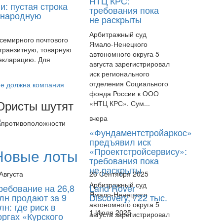
НТЦ КРС:
и: пустая строка
требования пока
ународную
не раскрыты
Арбитражный суд
семирного почтового
Ямало-Ненецкого
 транзитную, товарную
автономного округа 5
21 Июля
екларацию. Для
августа зарегистрировал
Экс-председатель банка
иск регионального
«Агросоюз» приговорен к
отделения Социального
е должна компания
16,5 года колонии за
фонда России к ООО
хищение
ристы шутят
«НТЦ КРС». Сум...
вчера
«Фундаментстройаркос»
предъявил иск
«Проектстройсервису»:
Новые лоты
20 Июля
требования пока
ЦБ впервые признал
не раскрыты
Августа
26 Сентября 2025
аудиторское заключение
Арбитражный суд
ненадлежащим
ребование на 26,8
Land Rover
Ямало-Ненецкого
лн продают за 9
Discovery, 722 тыс.
автономного округа 5
лн: где риск в
1 Июля 2025
августа зарегистрировал
оргах «Курского