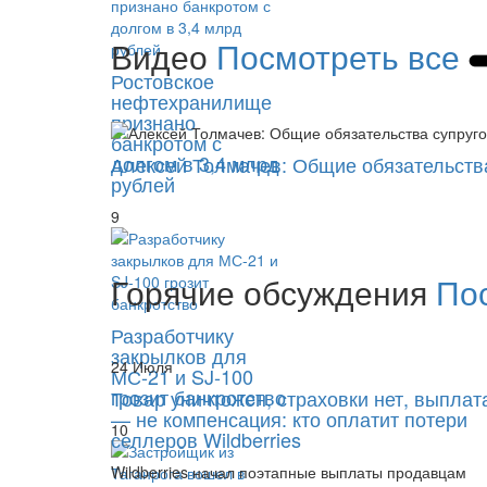
Видео
Посмотреть все
Ростовское
нефтехранилище
признано
банкротом с
долгом в 3,4 млрд
Алексей Толмачев: Общие обязательства
рублей
9
Горячие обсуждения
По
Разработчику
закрылков для
24 Июля
МС-21 и SJ-100
грозит банкротство
Товар уничтожен, страховки нет, выплат
— не компенсация: кто оплатит потери
10
селлеров Wildberries
Wildberries начал поэтапные выплаты продавцам