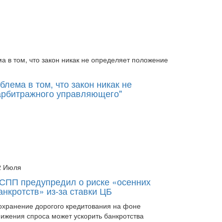
лема в том, что закон никак не
Артем Д
арбитражного управляющего"
определ
2 Июля
21 Июля
СПП предупредил о риске «осенних
ВС раскр
анкротств» из-за ставки ЦБ
бумажн
охранение дорогого кредитования на фоне
Автомобили
нижения спроса может ускорить банкротства
только из-