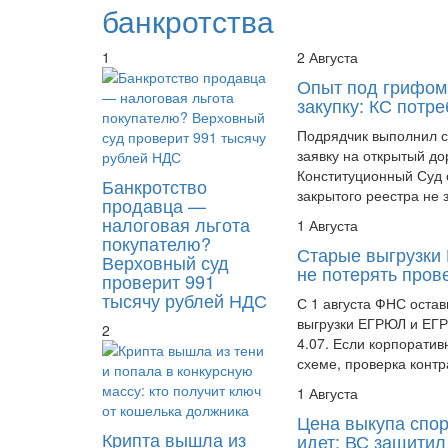
банкротства
1
2 Августа
Опыт под грифом
закупку: КС потр
Подрядчик выполнил се
заявку на открытый д
Конституционный Суд 
Банкротство
закрытого реестра не 
продавца —
налоговая льгота
1 Августа
покупателю?
Старые выгрузки
Верховный суд
не потерять пров
проверит 991
тысячу рублей НДС
С 1 августа ФНС оста
выгрузки ЕГРЮЛ и ЕГР
2
4.07. Если корпоратив
схеме, проверка контра
1 Августа
Цена выкупа спор
Крипта вышла из
идет: ВС защитил