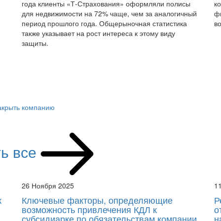
года клиенты «Т-Страхования» оформляли полисы
к
для недвижимости на 72% чаще, чем за аналогичный
ф
период прошлого года. Общерыночная статистика
в
также указывает на рост интереса к этому виду
защиты.
закрыть компанию
ь все
26 Ноября 2025
1
к
Ключевые факторы, определяющие
Р
возможность привлечения КДЛ к
о
субсидиарке по обязательствам компании,
н