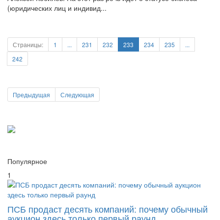
Алексей Кобилев. На этот раз речь идет о статусе бизнеса
(юридических лиц и индивид...
Страницы:
1
...
231
232
233
234
235
...
242
Предыдущая
Следующая
Популярное
1
ПСБ продаст десять компаний: почему обычный