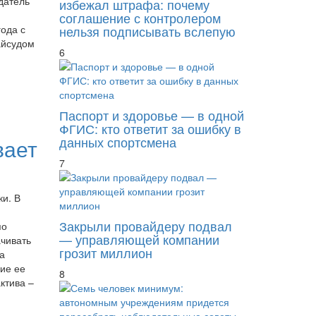
датель
избежал штрафа: почему
соглашение с контролером
нельзя подписывать вслепую
года с
айсудом
6
Паспорт и здоровье — в одной
ФГИС: кто ответит за ошибку в
данных спортсмена
вает
7
и. В
Закрыли провайдеру подвал
по
— управляющей компании
ачивать
грозит миллион
а
ие ее
8
ктива –