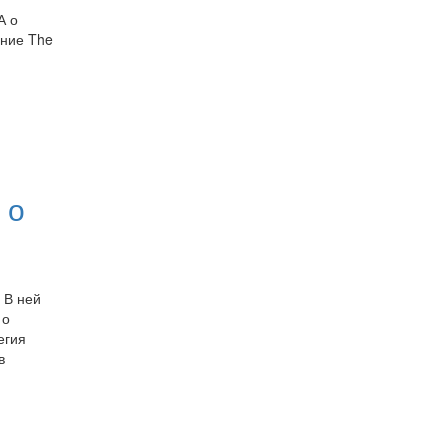
А о
ание The
 о
 В ней
 о
егия
в