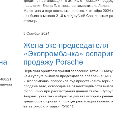
кредитной организации. В их числе – бывший предсе
правления Елена Плетнева, ее заместитель Лилия
Малютина и еще несколько человек. 4 октября 2024 
них было взыскано 21,8 млрд рублей Савеловским р
столицы.
8 Октября 2024
Жена экс-председателя
«Экопромбанка» оспари
на
продажу Porsche
Пермский арбитраж принял заявление Татьяны Мазук
нем супруга бывшего председателя правления ОАО
460/21)
«Экопромбанк» попросила суд приостановить торги 
ершении
продаже авто, освободив ее от необходимости выпл
госпошлину при рассмотрении данной тяжбы. Супруг
Андрея Туева таким образом думает оспорить решен
кредиторов о сроках и порядке реализации важного а
ее автомобиля марки Porsche.