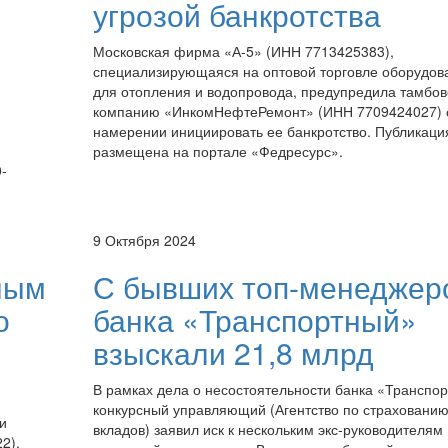
угрозой банкротства
Московская фирма «А-5» (ИНН 7713425383),
специализирующаяся на оптовой торговле оборудов
для отопления и водопровода, предупредила тамбо
компанию «ИнкомНефтеРемонт» (ИНН 7709424027) 
намерении инициировать ее банкротство. Публикаци
размещена на портале «Федресурс».
-
9 Октября 2024
ным
С бывших топ-менеджер
о
банка «Транспортный»
взыскали 21,8 млрд
В рамках дела о несостоятельности банка «Транспо
конкурсный управляющий (Агентство по страховани
и
вкладов) заявил иск к нескольким экс-руководителям
2).