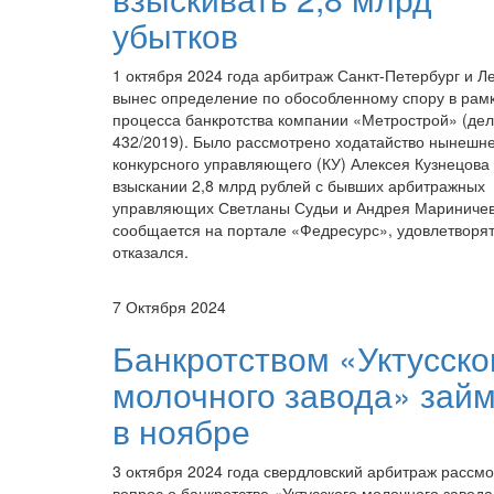
убытков
1 октября 2024 года арбитраж Санкт-Петербург и Л
вынес определение по обособленному спору в рам
процесса банкротства компании «Метрострой» (де
432/2019). Было рассмотрено ходатайство нынешн
конкурсного управляющего (КУ) Алексея Кузнецова
взыскании 2,8 млрд рублей с бывших арбитражных
управляющих Светланы Судьи и Андрея Мариничев
сообщается на портале «Федресурс», удовлетворят
отказался.
7 Октября 2024
Банкротством «Уктусско
молочного завода» займ
в ноябре
3 октября 2024 года свердловский арбитраж рассм
вопрос о банкротстве «Уктусского молочного завода