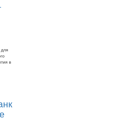
т
 для
го
ятия в
анк
е