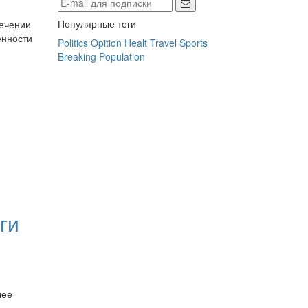
Популярные теги
лечении
енности
Politics
Opition
Healt
Travel
Sports
Breaking
Population
ьги
шее