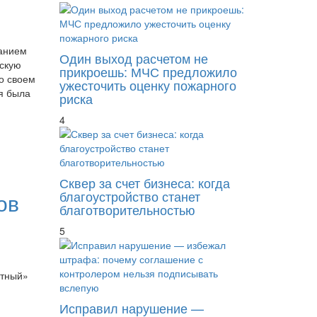
анием
Один выход расчетом не
вскую
прикроешь: МЧС предложило
о своем
ужесточить оценку пожарного
я была
риска
4
Сквер за счет бизнеса: когда
благоустройство станет
ов
благотворительностью
5
ртный»
ю
Исправил нарушение —