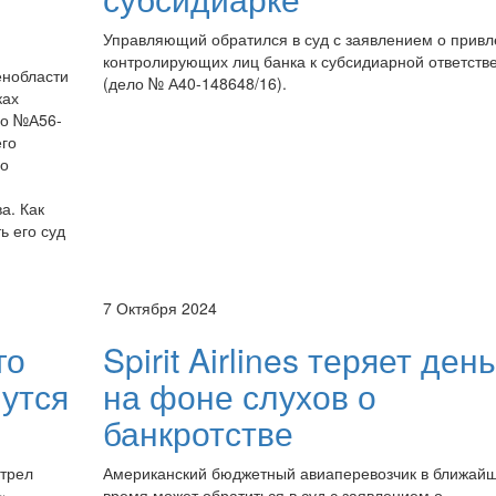
Управляющий обратился в суд с заявлением о прив
контролирующих лиц банка к субсидиарной ответств
енобласти
(дело № А40-148648/16).
ках
ло №А56-
его
 о
а. Как
ь его суд
7 Октября 2024
го
Spirit Airlines теряет ден
утся
на фоне слухов о
банкротстве
отрел
Американский бюджетный авиаперевозчик в ближай
»
время может обратиться в суд с заявлением о