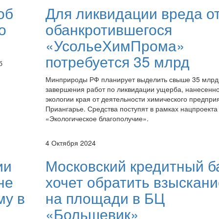
об
Для ликвидации вреда о
о
обанкротившегося
«УсольеХимПрома»
потребуется 35 млрд
б
Минприроды РФ планирует выделить свыше 35 млрд
завершения работ по ликвидации ущерба, нанесенно
экологии края от деятельности химического предпри
Приангарье. Средства поступят в рамках нацпроекта
«Экологическое благополучие».
4 Октября 2024
ии
Московский кредитный б
не
хочет обратить взыскани
му в
на площади в БЦ
«Большевик»