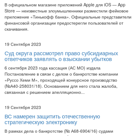
приложение «Тинькофф банка». Официальные представители
финансовой организации предостерегли пользователей от
скачивания.
19 Сентября 2023
Суд округа рассмотрел право субсидиарных
ответчиков заявлять о взыскании убытков
6 сентября 2023 года кассация (АС МО) издала
Постановление в связи с делом о банкротстве компании
«Руссо Хеми М», проходящей конкурсное производство
(№А40-258031/18). Основанием для него стала жалоба,
связанная с решением апелляционно...
19 Сентября 2023
ВС намерен защитить отечественную
стратегическую электронику
В рамках дела о банкротстве (№ А68-6904/16) судами
рассматривался вопрос о судьбе документации должника на
резисторы, используемые в оборонной промышленности. В