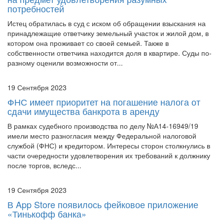
Истец обратилась в суд с иском об обращении взыскания на
принадлежащие ответчику земельный участок и жилой дом, в
котором она проживает со своей семьей. Также в
собственности ответчика находится доля в квартире. Суды по-
разному оценили возможности от...
19 Сентября 2023
ФНС имеет приоритет на погашение налога от
сдачи имущества банкрота в аренду
В рамках судебного производства по делу №А14-16949/19
имели место разногласия между Федеральной налоговой
службой (ФНС) и кредитором. Интересы сторон столкнулись в
части очередности удовлетворения их требований к должнику
после торгов, вследс...
19 Сентября 2023
В App Store появилось фейковое приложение
«Тинькофф банка»
В официальном магазине приложений Apple для iOS — App
Store — неизвестные злоумышленники разместили фейковое