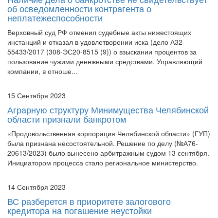
Верховный суд РФ отменил судебные акты нижестоящих
инстанций и отказал в удовлетворении иска (дело А32-
55433/2017 (308-ЭС20-8515 (9)) о взыскании процентов за
пользование чужими денежными средствами. Управляющий
компании, в отноше...
15 Сентября 2023
Аграрную структуру Минимущества Челябинской
области признали банкротом
«Продовольственная корпорация Челябинской области» (ГУП)
была признана несостоятельной. Решение по делу (№А76-
20613/2023) было вынесено арбитражным судом 13 сентября.
Инициатором процесса стало региональное министерство.
14 Сентября 2023
ВС разберется в приоритете залогового
кредитора на погашение неустойки
В рамках дела о банкротстве гражданина (№ А45-29954/20)
было реализовано недвижимое имущество должника,