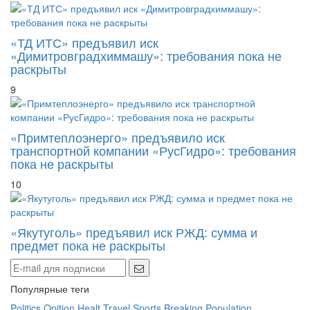
«ТД ИТС» предъявил иск
«Димитровградхиммашу»: требования пока не
раскрыты
9
«Примтеплоэнерго» предъявило иск
транспортной компании «РусГидро»: требования
пока не раскрыты
10
«Якутуголь» предъявил иск РЖД: сумма и
предмет пока не раскрыты
Популярные теги
Politics
Opition
Healt
Travel
Sports
Breaking
Population