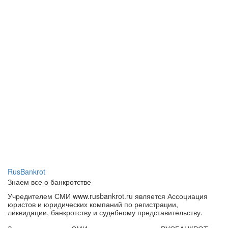
RusBankrot
Знаем все о банкротстве
Учредителем СМИ www.rusbankrot.ru является Ассоциация
юристов и юридических компаний по регистрации,
ликвидации, банкротству и судебному представительству.
Зарегистрировано СМИ — сетевое издание «РУСБАНКРОТ».
Главный редактор: Хайченко П. П.
СМИ зарегистрировано Федеральной службой по надзору в