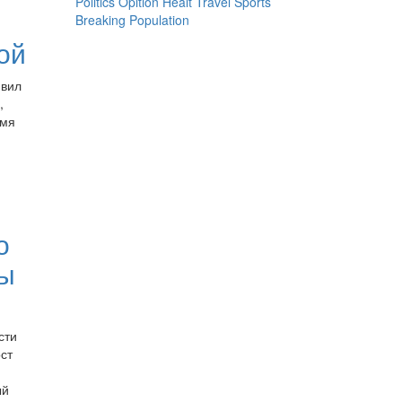
Politics
Opition
Healt
Travel
Sports
Breaking
Population
ой
явил
,
емя
о
ны
сти
ст
ый