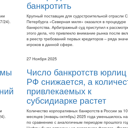
банкротить
нии
Крупный поставщик для судостроительной отрасли С
7/24).
Петербурга «Северная миля» оказался в процедуре
банкротства. Арбитражный суд приступил к рассмот
этого дела, что привлекло внимание рынка после вк
в реестр требований первых кредиторов – ряда знач
игроков в данной сфере.
27 Ноября 2025
рмы
Число банкротств юрлиц
РФ снижается, а количес
ний
привлекаемых к
субсидиарке растет
и
Количество корпоративных банкротств в России за 10
4).
месяцев (январь-октябрь) 2025 года уменьшилось на
по сравнению с аналогичным периодом прошлого го
Цифры были озвучены на ежегодном форуме «Федр