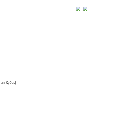
тия Кубы.
|