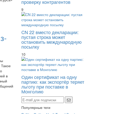
проверку контрагентов
9
ь
CN 22 вместо декларации:
з-
пустая строка может
остановить международную
посылку
10
ры
 Такое
цо
ией в
Один сертификат на одну
партию: как экспортёр теряет
чный
льготу при поставке в
общений
Монголию
Популярные теги