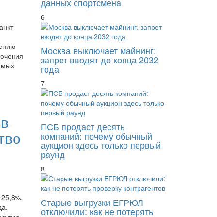
данных спортсмена
6
анкт-
рению
Москва выключает майнинг:
лючения
запрет вводят до конца 2032
имых
года
7
 в
ПСБ продаст десять
тво
компаний: почему обычный
аукцион здесь только первый
раунд
8
 25,8%,
Старые выгрузки ЕГРЮЛ
да.
отключили: как не потерять
есурса»