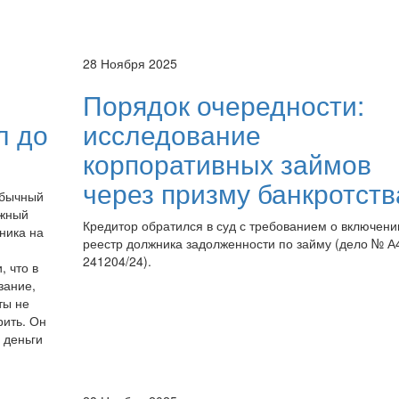
28 Ноября 2025
Порядок очередности:
л до
исследование
корпоративных займов
через призму банкротств
обычный
ажный
Кредитор обратился в суд с требованием о включени
ника на
реестр должника задолженности по займу (дело № А
241204/24).
, что в
зание,
ты не
рить. Он
 деньги