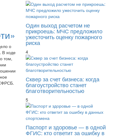
Один выход расчетом не
прикроешь: МЧС предложило
ети»
ужесточить оценку пожарного
риска
ело о
4
 В ходе
о том,
нии
ношении
сное
Сквер за счет бизнеса: когда
 ЕФРСБ.
благоустройство станет
благотворительностью
5
в
Паспорт и здоровье — в одной
ФГИС: кто ответит за ошибку в