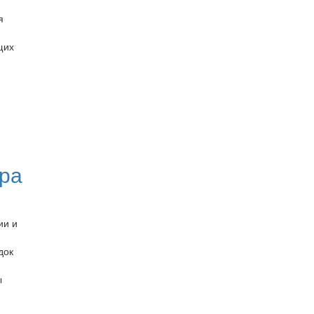
я
щих
ра
ии и
док
ы