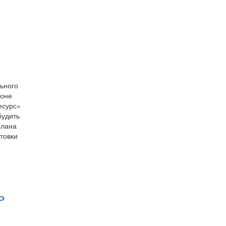
ьного
зоне
есурс»
будить
слана
товки
ь