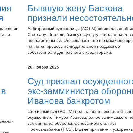
ния
Бывшую жену Баскова
я
признали несостоятельн
ивлечении
Арбитражный суд столицы (АС ГМ) официально объ
ти по
Светлану Шпигель, бывшую супругу Николая Баскова
несостоятельной. Это означает, что в ближайшее вр
начнется процесс принудительной продажи ее
собственности для расчета с кредиторами.
26 Ноября 2025
Суд признал осужденног
 в
экс-замминистра оборо
Иванова банкротом
Столичный суд (АС ГМ) принял акт о несостоятельно
осужденного Тимура Иванова, ранее занимавшего по
изнании
замминистра обороны. Основанием стал иск
Промсвязьбанка (ПСБ). В деле применили ускоренн
вного