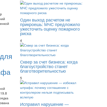
ор
ний
Один выход расчетом не
прикроешь: МЧС предложило
ценкой
ужесточить оценку пожарного
риска
4
 для
Сквер за счет бизнеса: когда
благоустройство станет
афа
благотворительностью
5
ной
 19.8
рядка
ована
Исправил нарушение —