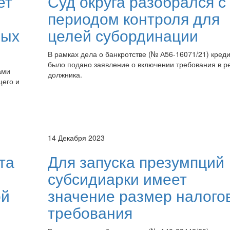
ет
Суд округа разобрался с
периодом контроля для
ных
целей субординации
В рамках дела о банкротстве (№ А56-16071/21) кред
было подано заявление о включении требования в р
ами
должника.
щего и
14 Декабря 2023
та
Для запуска презумпций
субсидиарки имеет
ой
значение размер налого
требования