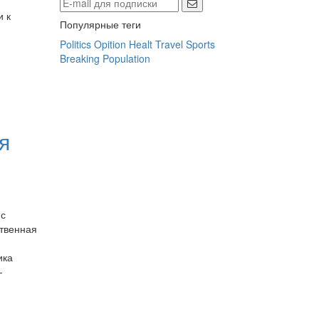
 к
Популярные теги
Politics
Opition
Healt
Travel
Sports
Breaking
Population
я
 с
твенная
ика
-