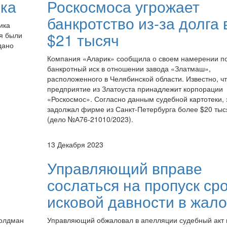
ика
Роскосмоса угрожает
банкротство из-за долга 
ика
$21 тысяч
ия были
дано
Компания «Аларик» сообщила о своем намерении п
банкротный иск в отношении завода «Златмаш»,
расположенного в Челябинской области. Известно, ч
предприятие из Златоуста принадлежит корпорации
«Роскосмос». Согласно данным судебной картотеки, 
задолжал фирме из Санкт-Петербурга более $20 тыс
(дело №А76-21010/2023).
13 Декабря 2023
Управляющий вправе
сослаться на пропуск ср
исковой давности в жал
Голдман
Управляющий обжаловал в апелляции судебный акт 