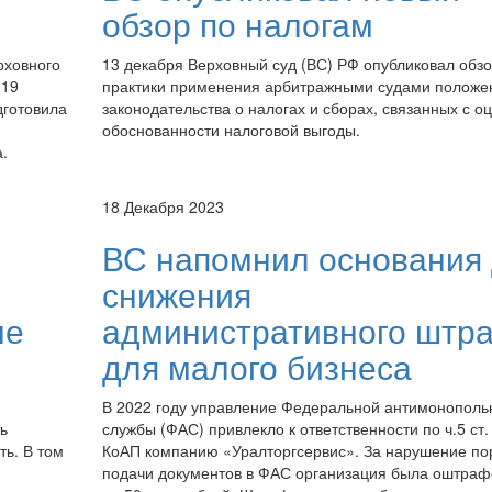
обзор по налогам
рховного
13 декабря Верховный суд (ВС) РФ опубликовал обз
 19
практики применения арбитражными судами положе
дготовила
законодательства о налогах и сборах, связанных с о
обоснованности налоговой выгоды.
.
18 Декабря 2023
ВС напомнил основания
снижения
ые
административного штр
для малого бизнеса
В 2022 году управление Федеральной антимонополь
ь
службы (ФАС) привлекло к ответственности по ч.5 ст.
ть. В том
КоАП компанию «Уралторгсервис». За нарушение по
подачи документов в ФАС организация была оштраф