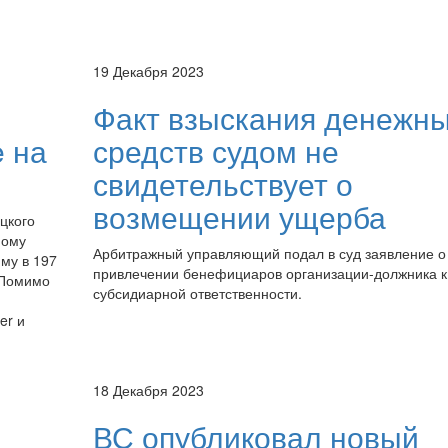
19 Декабря 2023
Факт взыскания денежн
e на
средств судом не
свидетельствует о
возмещении ущерба
цкого
ному
Арбитражный управляющий подал в суд заявление о
мму в 197
привлечении бенефициаров организации-должника к
 Помимо
субсидиарной ответственности.
er и
18 Декабря 2023
ВС опубликовал новый