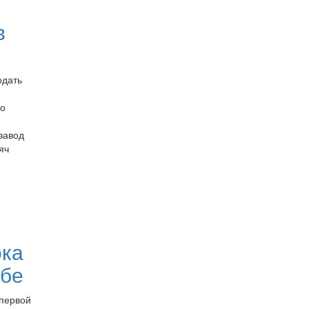
в
одать
то
завод
яч
ока
обе
первой