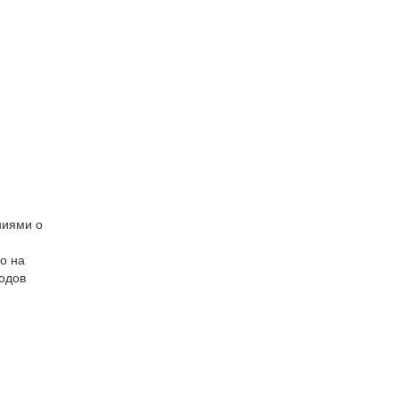
ниями о
о на
одов