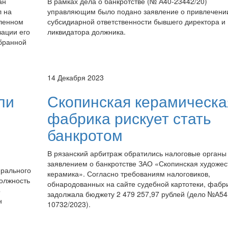
ан
В рамках дела о банкротстве (№ А40-23442/20)
л на
управляющим было подано заявление о привлечении
ленном
субсидиарной ответственности бывшего директора и
зации его
ликвидатора должника.
збранной
14 Декабря 2023
ли
Скопинская керамическа
фабрика рискует стать
банкротом
В рязанский арбитраж обратились налоговые органы
заявлением о банкротстве ЗАО «Скопинская художес
ерального
керамика». Согласно требованиям налоговиков,
должность
обнародованных на сайте судебной картотеки, фабр
о
задолжала бюджету 2 479 257,97 рублей (дело №А54
н
10732/2023).