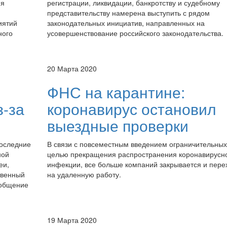
ия
регистрации, ликвидации, банкротству и судебному
представительству намерена выступить с рядом
иятий
законодательных инициатив, направленных на
ного
усовершенствование российского законодательства.
20 Марта 2020
ФНС на карантине:
з-за
коронавирус остановил
выездные проверки
последние
В связи с повсеместным введением ограничительных
ной
целью прекращения распространения коронавирусн
еи,
инфекции, все больше компаний закрывается и пере
твенный
на удаленную работу.
ообщение
19 Марта 2020