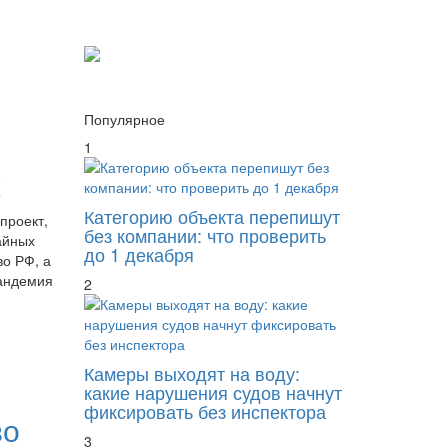
Популярное
1
х
Категорию объекта перепишут
проект,
без компании: что проверить
айных
до 1 декабря
о РФ, а
андемия
2
Камеры выходят на воду:
какие нарушения судов начнут
фиксировать без инспектора
во
3