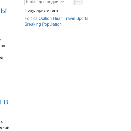
ды
Популярные теги
Politics
Opition
Healt
Travel
Sports
Breaking
Population
а
мов
е
ой
 в
 о
дении