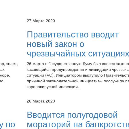
27 Марта 2020
Правительство вводит
новый закон о
чрезвычайных ситуация
р, знает,
26 марта в Государственную Думу был внесен законо
вах
касающийся предупреждения и ликвидации чрезвыч
жоре.
ситуаций (ЧС). Инициатором выступило Правительств
по
причиной законодательной инициативы послужила п
коронавирусной инфекции.
26 Марта 2020
Вводится полугодовой
у по
мораторий на банкротст