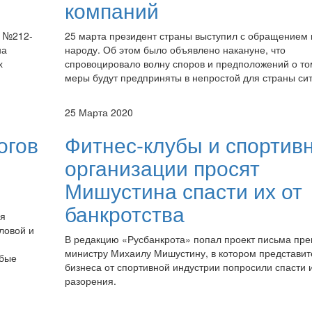
компаний
е №212-
25 марта президент страны выступил с обращением 
на
народу. Об этом было объявлено накануне, что
х
спровоцировало волну споров и предположений о том
меры будут предприняты в непростой для страны си
25 Марта 2020
огов
Фитнес-клубы и спортив
организации просят
Мишустина спасти их от
банкротства
ля
ловой и
В редакцию «Русбанкрота» попал проект письма пре
министру Михаилу Мишустину, в котором представит
обые
бизнеса от спортивной индустрии попросили спасти и
разорения.