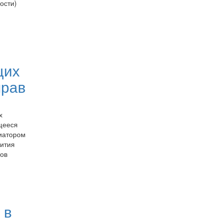
ости)
щих
прав
х
щееся
иатором
вития
ов
 в