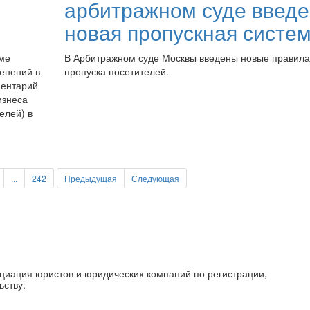
арбитражном суде введ
новая пропускная систе
уме
В Арбитражном суде Москвы введены новые правила
енений в
пропуска посетителей.
ментарий
изнеса
елей) в
...
242
Предыдущая
Следующая
циация юристов и юридических компаний по регистрации,
ьству.