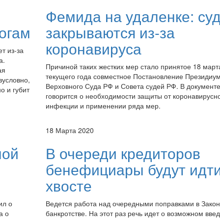
Фемида на удаленке: су
логам
закрываются из-за
коронавируса
т из-за
а.
Причиной таких жестких мер стало принятое 18 март
ая
текущего года совместное Постановление Президиу
зусловно,
Верховного Суда РФ и Совета судей РФ. В документ
о и губит
говорится о необходимости защиты от коронавирусн
инфекции и применении ряда мер.
18 Марта 2020
ной
В очереди кредиторов
бенефициары будут идти
хвосте
ил о
Ведется работа над очередными поправками в Закон
а о
банкротстве. На этот раз речь идет о возможном вве