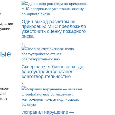
к
Один выход расчетом не
, какие
прикроешь: МЧС предложило
туации.
ужесточить оценку пожарного
риска
4
ные
Сквер за счет бизнеса: когда
благоустройство станет
благотворительностью
5
мьер-
ели
х от
Исправил нарушение —