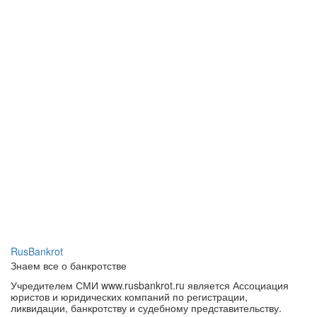
RusBankrot
Знаем все о банкротстве
Учредителем СМИ www.rusbankrot.ru является Ассоциация
юристов и юридических компаний по регистрации,
ликвидации, банкротству и судебному представительству.
Зарегистрировано СМИ — сетевое издание «РУСБАНКРОТ».
Главный редактор: Хайченко П. П.