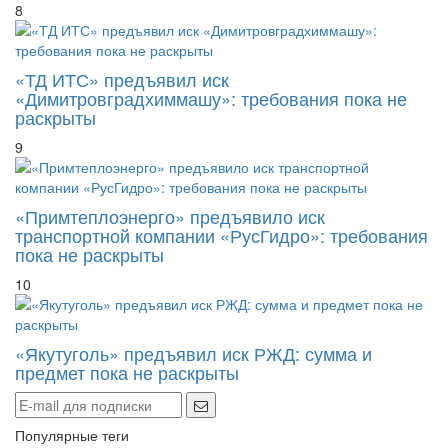
«ТД ИТС» предъявил иск
«Димитровградхиммашу»: требования пока не
раскрыты
9
«Примтеплоэнерго» предъявило иск
транспортной компании «РусГидро»: требования
пока не раскрыты
10
«Якутуголь» предъявил иск РЖД: сумма и
предмет пока не раскрыты
Популярные теги
Politics
Opition
Healt
Travel
Sports
Breaking
Population