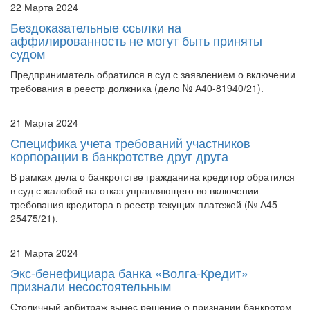
аффилированность не могут быть приняты
судом
Предприниматель обратился в суд с заявлением о включении
требования в реестр должника (дело № А40-81940/21).
21 Марта 2024
Специфика учета требований участников
корпорации в банкротстве друг друга
В рамках дела о банкротстве гражданина кредитор обратился
в суд с жалобой на отказ управляющего во включении
требования кредитора в реестр текущих платежей (№ А45-
25475/21).
21 Марта 2024
Экс-бенефициара банка «Волга-Кредит»
признали несостоятельным
Столичный арбитраж вынес решение о признании банкротом
Руслана Токарева. Он был бенефициаром банка «Волга-
Кредит». Судебный акт принят 19 марта. В банкротстве