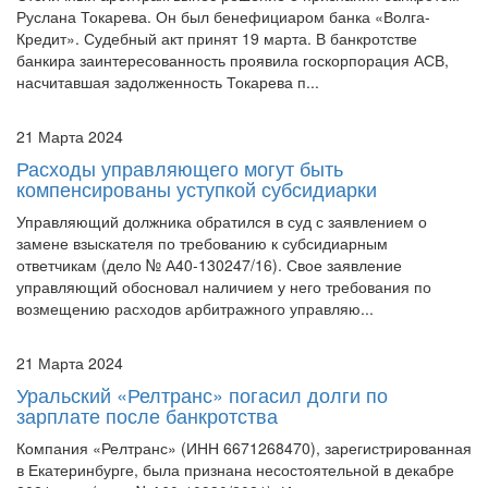
банкира заинтересованность проявила госкорпорация АСВ,
насчитавшая задолженность Токарева п...
21 Марта 2024
Расходы управляющего могут быть
компенсированы уступкой субсидиарки
Управляющий должника обратился в суд с заявлением о
замене взыскателя по требованию к субсидиарным
ответчикам (дело № А40-130247/16). Свое заявление
управляющий обосновал наличием у него требования по
возмещению расходов арбитражного управляю...
21 Марта 2024
Уральский «Релтранс» погасил долги по
зарплате после банкротства
Компания «Релтранс» (ИНН 6671268470), зарегистрированная
в Екатеринбурге, была признана несостоятельной в декабре
2021 года (дело №А60-10930/2021). Инициатором процесса
выступили налоговые органы (ИФНС России №24 по