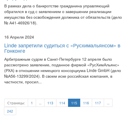
обратился в суд с заявлением о завершении реализации
имущества без освобождения должника от обязательств (дело
№ А41-46926/18).
16 Апреля 2024
Linde запретили судиться с «Русхимальянсом» в
Гонконге
Арбитражным судом в Санкт-Петербурге 12 апреля было
рассмотрено заявление, поданное фирмой «РусХимАльянс»
(РХА) в отношении немецкого консорциума Linde GmbH (дело
№А56-13299/2024). В своем иске российская компания, в
частности, просил...
Страницы:
1
...
113
114
115
116
117
...
242
Предыдущая
Следующая