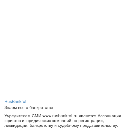
RusBankrot
Знаем все о банкротстве
Учредителем СМИ www.rusbankrot.ru является Ассоциация
юристов и юридических компаний по регистрации,
ликвидации, банкротству и судебному представительству.
Зарегистрировано СМИ — сетевое издание «РУСБАНКРОТ».
Главный редактор: Хайченко П. П.
СМИ зарегистрировано Федеральной службой по надзору в