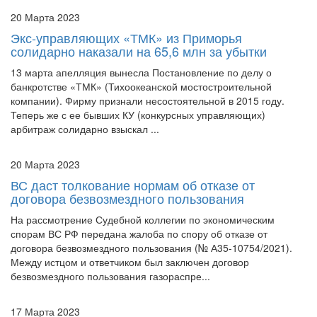
Экс-управляющих «ТМК» из Приморья
солидарно наказали на 65,6 млн за убытки
13 марта апелляция вынесла Постановление по делу о
банкротстве «ТМК» (Тихоокеанской мостостроительной
компании). Фирму признали несостоятельной в 2015 году.
Теперь же с ее бывших КУ (конкурсных управляющих)
арбитраж солидарно взыскал ...
20 Марта 2023
ВС даст толкование нормам об отказе от
договора безвозмездного пользования
На рассмотрение Судебной коллегии по экономическим
спорам ВС РФ передана жалоба по спору об отказе от
договора безвозмездного пользования (№ А35-10754/2021).
Между истцом и ответчиком был заключен договор
безвозмездного пользования газораспре...
17 Марта 2023
С экс-совладельца банка в Подмосковье
взыскали более миллиарда