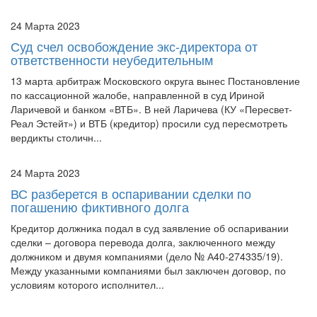
Суд счел освобождение экс-директора от
ответственности неубедительным
13 марта арбитраж Московского округа вынес Постановление
по кассационной жалобе, направленной в суд Ириной
Ларичевой и банком «ВТБ». В ней Ларичева (КУ «Пересвет-
Реал Эстейт») и ВТБ (кредитор) просили суд пересмотреть
вердикты столичн...
24 Марта 2023
ВС разберется в оспаривании сделки по
погашению фиктивного долга
Кредитор должника подал в суд заявление об оспаривании
сделки – договора перевода долга, заключенного между
должником и двумя компаниями (дело № А40-274335/19).
Между указанными компаниями был заключен договор, по
условиям которого исполнител...
23 Марта 2023
«Центргеко Холдинг» требует свыше 1,73 млрд