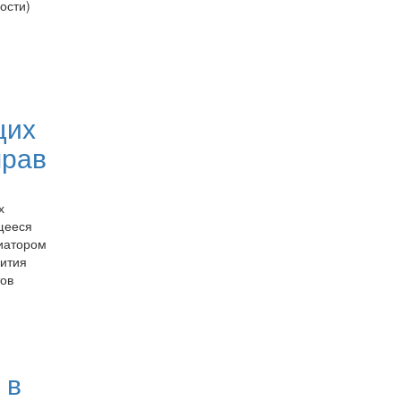
ости)
щих
прав
х
щееся
иатором
вития
ов
 в