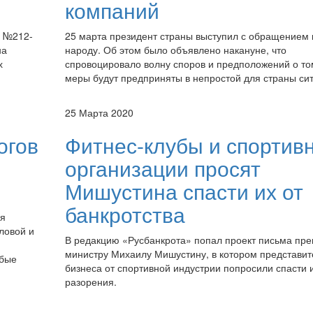
компаний
е №212-
25 марта президент страны выступил с обращением 
на
народу. Об этом было объявлено накануне, что
х
спровоцировало волну споров и предположений о том
меры будут предприняты в непростой для страны си
25 Марта 2020
огов
Фитнес-клубы и спортив
организации просят
Мишустина спасти их от
банкротства
ля
ловой и
В редакцию «Русбанкрота» попал проект письма пре
министру Михаилу Мишустину, в котором представит
обые
бизнеса от спортивной индустрии попросили спасти и
разорения.