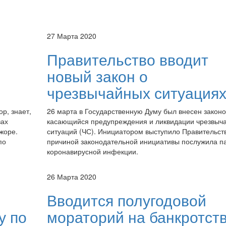
27 Марта 2020
Правительство вводит
новый закон о
чрезвычайных ситуация
р, знает,
26 марта в Государственную Думу был внесен законо
вах
касающийся предупреждения и ликвидации чрезвыч
жоре.
ситуаций (ЧС). Инициатором выступило Правительств
по
причиной законодательной инициативы послужила п
коронавирусной инфекции.
26 Марта 2020
Вводится полугодовой
у по
мораторий на банкротст