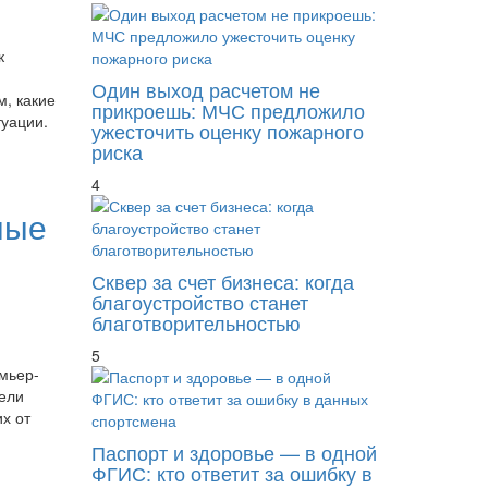
к
Один выход расчетом не
, какие
прикроешь: МЧС предложило
туации.
ужесточить оценку пожарного
риска
4
ные
Сквер за счет бизнеса: когда
благоустройство станет
благотворительностью
5
мьер-
ели
х от
Паспорт и здоровье — в одной
ФГИС: кто ответит за ошибку в