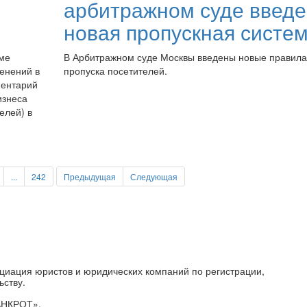
арбитражном суде введ
новая пропускная систе
уме
В Арбитражном суде Москвы введены новые правила
енений в
пропуска посетителей.
ментарий
изнеса
елей) в
...
242
Предыдущая
Следующая
циация юристов и юридических компаний по регистрации,
ьству.
АНКРОТ».