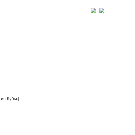
тия Кубы.
|