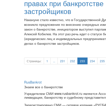
правах при банкротстве
застройщиков
Накануне стало известно, что в Государственной Д
возникло предложение по внесению очередных изм
закон о банкротстве, инициатором выступил парла
Алексей Кобилев. На этот раз речь идет о статусе б
(юридических лиц и индивидуальных предпринимат
делах о банкротстве застройщиков.
Страницы:
1
...
231
232
233
234
235
RusBankrot
Знаем все о банкротстве
Учредителем СМИ www.rusbankrot.ru является Ассо
ликвидации, банкротству и судебному представител
Зарегистрировано СМИ — сетевое издание «РУСБ