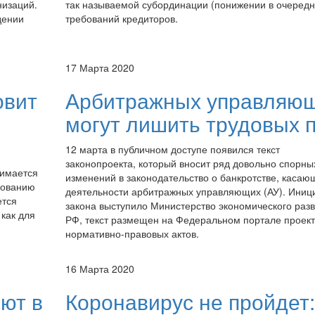
низаций.
так называемой субординации (понижении в очередн
дении
требований кредиторов.
17 Марта 2020
овит
Арбитражных управляю
могут лишить трудовых 
12 марта в публичном доступе появился текст
законопроекта, который вносит ряд довольно спорны
нимается
изменений в законодательство о банкротстве, касаю
вованию
деятельности арбитражных управляющих (АУ). Иниц
ется
закона выступило Министерство экономического раз
как для
РФ, текст размещен на Федеральном портале проект
нормативно-правовых актов.
16 Марта 2020
ют в
Коронавирус не пройдет: