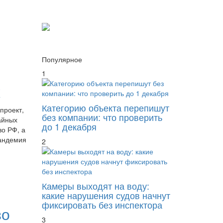
Популярное
1
х
Категорию объекта перепишут
проект,
без компании: что проверить
айных
до 1 декабря
о РФ, а
андемия
2
Камеры выходят на воду:
какие нарушения судов начнут
фиксировать без инспектора
во
3