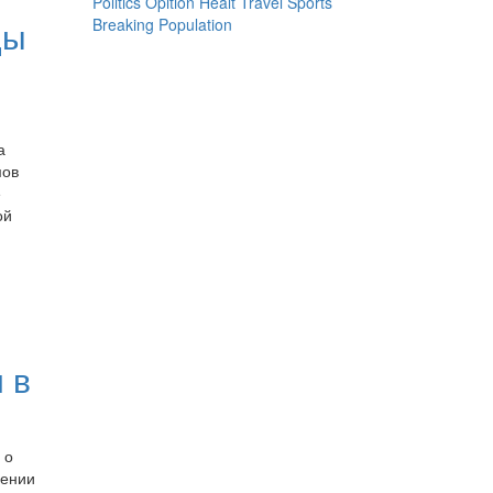
Politics
Opition
Healt
Travel
Sports
ды
Breaking
Population
а
мов
е
ой
 в
 о
дении