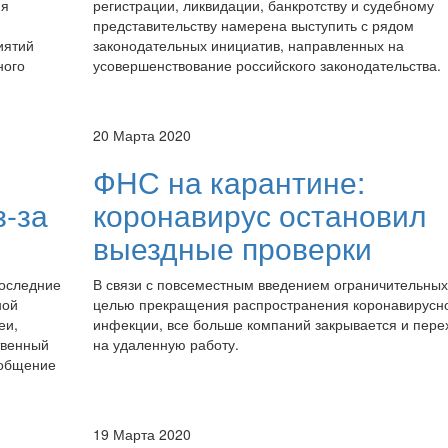
ия
регистрации, ликвидации, банкротству и судебному
представительству намерена выступить с рядом
иятий
законодательных инициатив, направленных на
ного
усовершенствование российского законодательства.
20 Марта 2020
ФНС на карантине:
з-за
коронавирус остановил
выездные проверки
последние
В связи с повсеместным введением ограничительных
ной
целью прекращения распространения коронавирусн
еи,
инфекции, все больше компаний закрывается и пере
твенный
на удаленную работу.
ообщение
19 Марта 2020