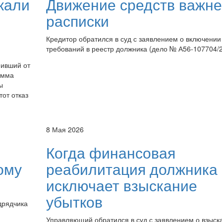
жали
Движение средств важн
расписки
Кредитор обратился в суд с заявлением о включении
требований в реестр должника (дело № А56-107704/2
пивший от
умма
ы
тот отказ
8 Мая 2026
Когда финансовая
ому
реабилитация должника
исключает взыскание
убытков
дрядчика
Управляющий обратился в суд с заявлением о взыск