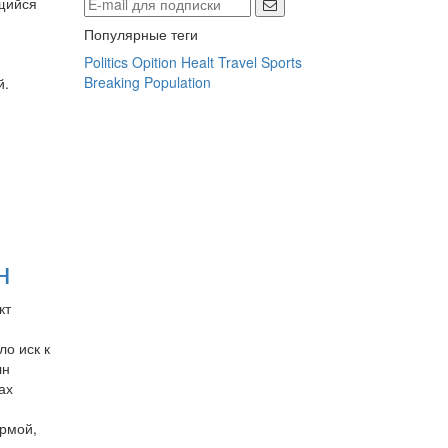
щийся
й
Популярные теги
Politics
Opition
Healt
Travel
Sports
Breaking
Population
й.
н
кт
о иск к
лн
ах
рмой,