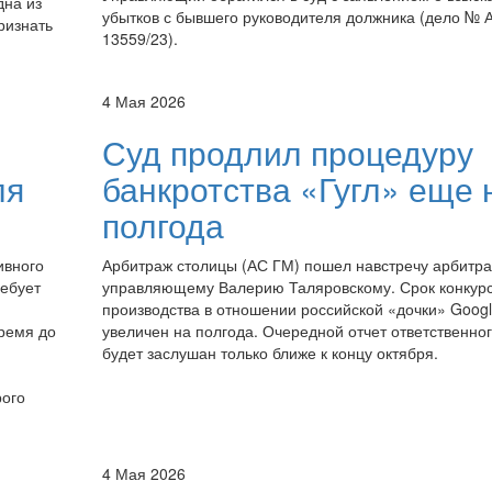
дна из
убытков с бывшего руководителя должника (дело № 
ризнать
13559/23).
4 Мая 2026
Суд продлил процедуру
ля
банкротства «Гугл» еще 
полгода
ивного
Арбитраж столицы (АС ГМ) пошел навстречу арбитр
ребует
управляющему Валерию Таляровскому. Срок конкур
производства в отношении российской «дочки» Goog
время до
увеличен на полгода. Очередной отчет ответственно
будет заслушан только ближе к концу октября.
рого
4 Мая 2026