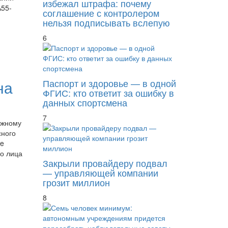
избежал штрафа: почему
А55-
соглашение с контролером
нельзя подписывать вслепую
6
Паспорт и здоровье — в одной
на
ФГИС: кто ответит за ошибку в
данных спортсмена
7
ажному
сного
le
го лица
Закрыли провайдеру подвал
— управляющей компании
грозит миллион
8