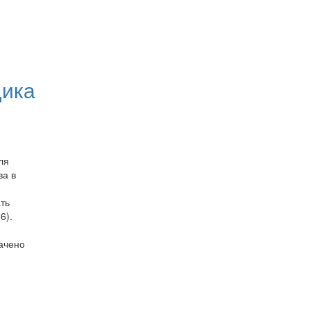
щика
ля
ва в
ть
6).
начено