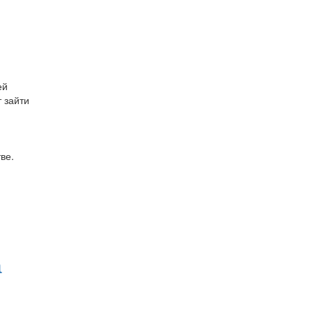
ей
 зайти
ве.
а