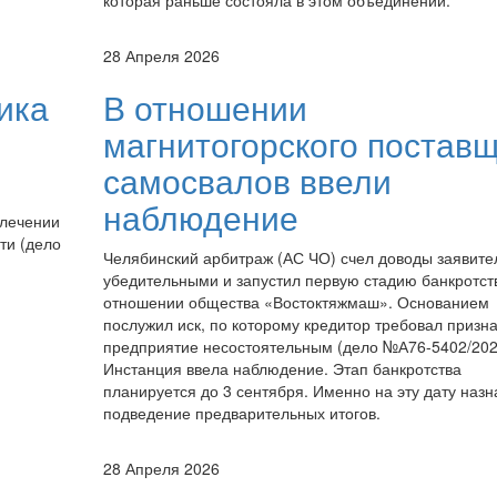
которая раньше состояла в этом объединении.
28 Апреля 2026
ика
В отношении
магнитогорского постав
самосвалов ввели
наблюдение
влечении
ти (дело
Челябинский арбитраж (АС ЧО) счел доводы заявите
убедительными и запустил первую стадию банкротст
отношении общества «Востоктяжмаш». Основанием
послужил иск, по которому кредитор требовал призна
предприятие несостоятельным (дело №А76-5402/202
Инстанция ввела наблюдение. Этап банкротства
планируется до 3 сентября. Именно на эту дату наз
подведение предварительных итогов.
28 Апреля 2026