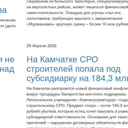
Перевозчик из Кольского Заполярья, специализирую
ва
на вертолетных рейсах, может лишиться финансово
самостоятельности. Поводом для угрозы стал иск
налоговиков, требующих взыскать с авиакомпании
влечении
«Мурманавиа» крупную сумму – более 10 млн рубле
ти (дело
29 Апреля 2026
я не
На Камчатке СРО
 над
строителей попала под
субсидиарку на 184,3 мл
На Камчатке разгорается новый финансовый конфли
вокруг процедуры банкротства местного подрядчика.
Региональное учреждение «Камчатуправтодор» подал
строительному СРО. Предмет спора – почти 184,3 м
рублей убытков, которые истец хочет взыскать в рамк
субсидиарной ответственности. Основание для таких
претензий – нарушение договорных обязательств фи