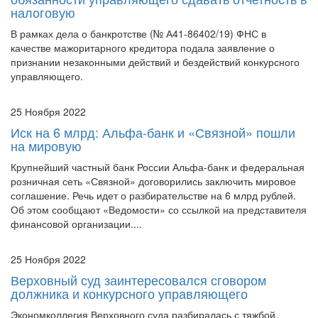
В рамках дела о банкротстве (№ А41-86402/19) ФНС в
качестве мажоритарного кредитора подала заявление о
признании незаконными действий и бездействий конкурсного
управляющего.
25 Ноября 2022
Иск на 6 млрд: Альфа-банк и «Связной» пошли
на мировую
Крупнейший частный банк России Альфа-банк и федеральная
розничная сеть «Связной» договорились заключить мировое
соглашение. Речь идет о разбирательстве на 6 млрд рублей.
Об этом сообщают «Ведомости» со ссылкой на представителя
финансовой организации....
25 Ноября 2022
Верховный суд заинтересовался сговором
должника и конкурсного управляющего
Экономколлегия Верховного суда разбиралась с тяжбой,
возникшей в деле о банкротстве компании «Строймонолит»
(дело №А41-89099/2019). Дело было передано в инстанцию