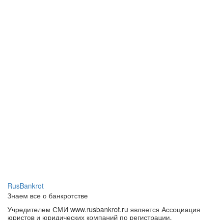
RusBankrot
Знаем все о банкротстве
Учредителем СМИ www.rusbankrot.ru является Ассоциация
юристов и юридических компаний по регистрации,
ликвидации, банкротству и судебному представительству.