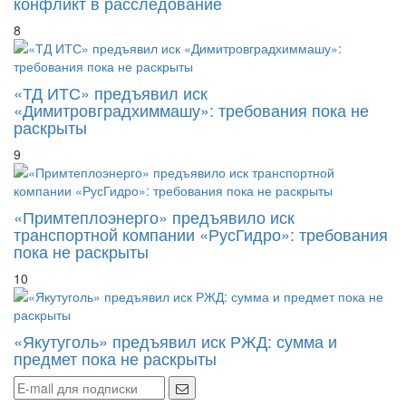
«ТД ИТС» предъявил иск
«Димитровградхиммашу»: требования пока не
раскрыты
9
«Примтеплоэнерго» предъявило иск
транспортной компании «РусГидро»: требования
пока не раскрыты
10
«Якутуголь» предъявил иск РЖД: сумма и
предмет пока не раскрыты
Популярные теги
Politics
Opition
Healt
Travel
Sports
Breaking
Population