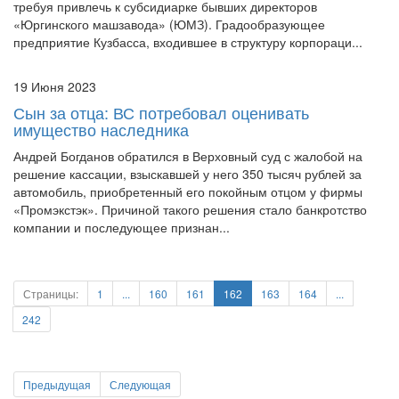
требуя привлечь к субсидиарке бывших директоров
«Юргинского машзавода» (ЮМЗ). Градообразующее
предприятие Кузбасса, входившее в структуру корпораци...
19 Июня 2023
Сын за отца: ВС потребовал оценивать
имущество наследника
Андрей Богданов обратился в Верховный суд с жалобой на
решение кассации, взыскавшей у него 350 тысяч рублей за
автомобиль, приобретенный его покойным отцом у фирмы
«Промэкстэк». Причиной такого решения стало банкротство
компании и последующее признан...
Страницы:
1
...
160
161
162
163
164
...
242
Предыдущая
Следующая