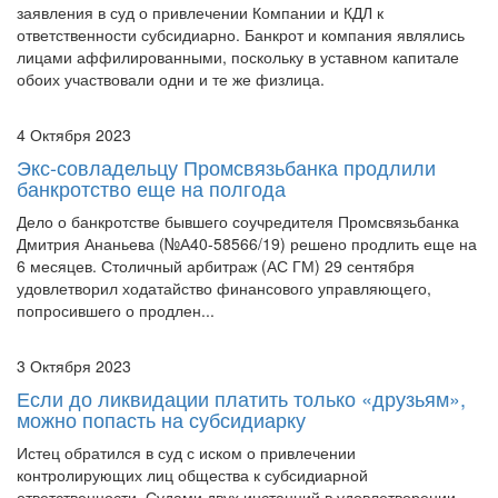
лицами аффилированными, поскольку в уставном капитале
обоих участвовали одни и те же физлица.
4 Октября 2023
Экс-совладельцу Промсвязьбанка продлили
банкротство еще на полгода
Дело о банкротстве бывшего соучредителя Промсвязьбанка
Дмитрия Ананьева (№А40-58566/19) решено продлить еще на
6 месяцев. Столичный арбитраж (АС ГМ) 29 сентября
удовлетворил ходатайство финансового управляющего,
попросившего о продлен...
3 Октября 2023
Если до ликвидации платить только «друзьям»,
можно попасть на субсидиарку
Истец обратился в суд с иском о привлечении
контролирующих лиц общества к субсидиарной
ответственности. Судами двух инстанций в удовлетворении
требований было отказано по мотиву отсутствия доказательств
недобросовестности ответчиков.