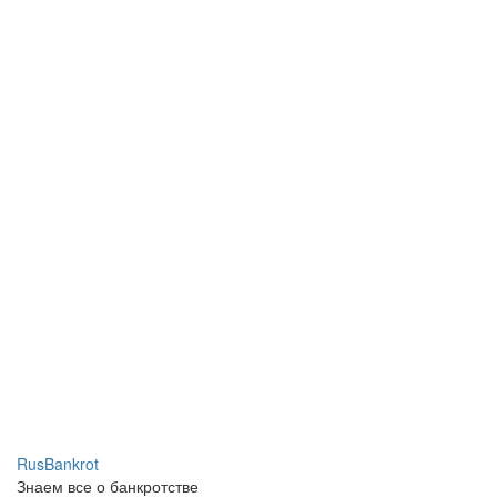
RusBankrot
Знаем все о банкротстве
Учредителем СМИ www.rusbankrot.ru является Ассоциация
юристов и юридических компаний по регистрации,