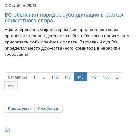
ВС объяснил порядок субординации в рамках
банкротного спора
Аффилированным кредитором был предоставлен заем
организации, ранее договорившейся с банком о пониженном
приоритете любых займов к оплате. Верховный суд РФ
определил место дружественного кредитора в иерархии
требований.
Страницы:
1
...
146
147
148
149
150
...
242
Предыдущая
Следующая
Популярное